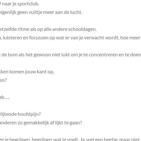
 naar je sportclub.
igenlijk geen vuiltje meer aan de lucht.
etzelfde ritme als op alle andere schooldagen.
n, luisteren en focussen op wat er van je verwacht wordt, hoe meer 
t de bom als het gewoon niet lukt om je te concentreren en te doe
ikken komen jouw kant op.
ren?
ak…..
lijtende hoofdpijn?
nderen zo gemakkelijk af lijkt te gaan?
e je begrijpen, begrijpen wat je voelt. Ja, wel een beetje, maar niet