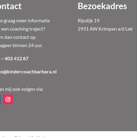
ntact
Bezoekadres
je graag meer informatie
Rijsdijk 19
 een coaching traject?
2931 AW Krimpen a/d Lek
 dan contact op.
eageer binnen 24 uur.
 – 402 412 87
fo@kindercoachbarbara.nl
an mij ook volgen via: