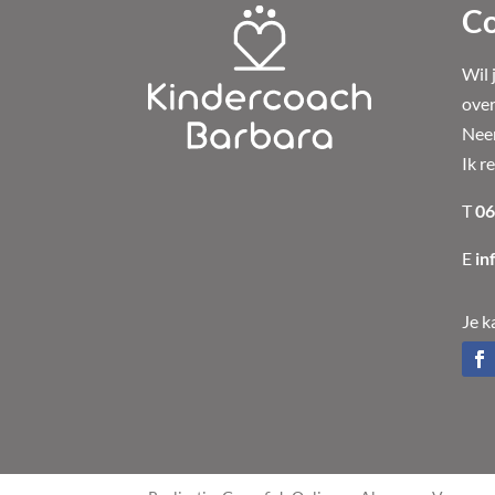
Co
Wil 
over
Neem
Ik r
T
06
E
in
Je k