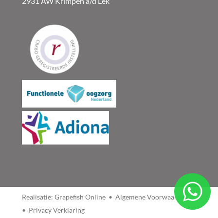
2931 AW Krimpen a/d Lek
Realisatie:
Grapefish Online
•
Algemene Voorwaarden
•
Privacy Verklaring