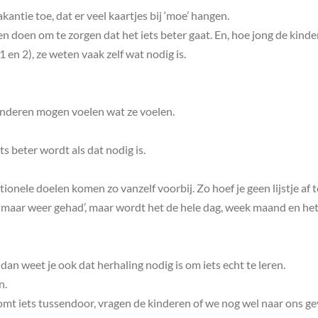
antie toe, dat er veel kaartjes bij ‘moe’ hangen.
 doen om te zorgen dat het iets beter gaat. En, hoe jong de kind
 1 en 2), ze weten vaak zelf wat nodig is.
kinderen mogen voelen wat ze voelen.
s beter wordt als dat nodig is.
onele doelen komen zo vanzelf voorbij. Zo hoef je geen lijstje af t
k maar weer gehad’, maar wordt het de hele dag, week maand en he
, dan weet je ook dat herhaling nodig is om iets echt te leren.
n.
r komt iets tussendoor, vragen de kinderen of we nog wel naar ons g