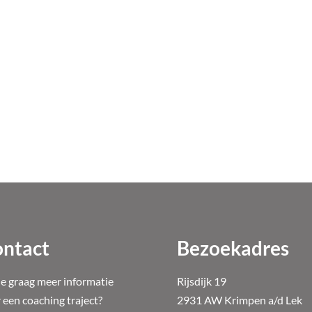
ntact
Bezoekadres
je graag meer informatie
Rijsdijk 19
 een coaching traject?
2931 AW Krimpen a/d Lek