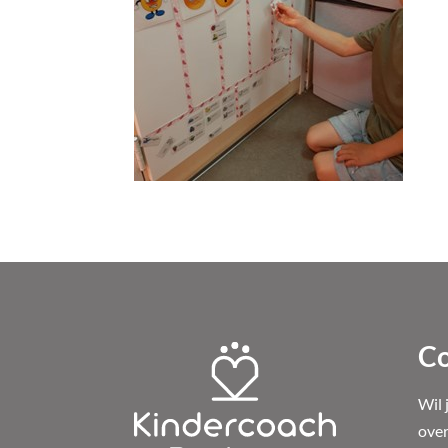
Co
Wil 
over