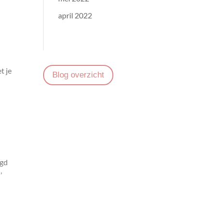
april 2022
t je
Blog overzicht
agd
’