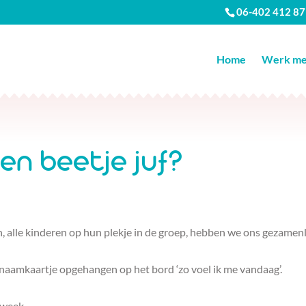
06-402 412 87
Home
Werk met
en beetje juf?
n, alle kinderen op hun plekje in de groep, hebben we ons gezamenl
naamkaartje opgehangen op het bord ‘zo voel ik me vandaag’.
 week.